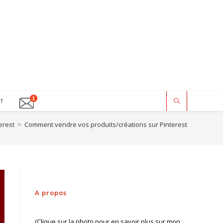
ST
erest
>
Comment vendre vos produits/créations sur Pinterest
A propos
(Clique sur la photo pour en savoir plus sur mon