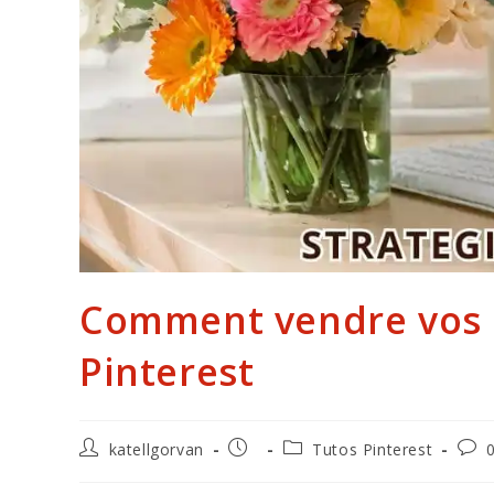
Comment vendre vos p
Pinterest
Auteur/autrice
Publication
Post
Com
katellgorvan
Tutos Pinterest
de
publiée :
category:
de
la
la